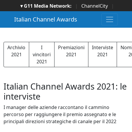
▾ G11 Media Network:
|
ChannelCity
|
ImpresaCity
|
SecurityOpenLab
|
Italian Channel
Italian Channel Awards
Awards
|
Italian Project Awards
|
Italian Security
Awards
|
...
Archivio
I
Premiazioni
Interviste
Nomi
2021
vincitori
2021
2021
2
2021
Italian Channel Awards 2021: le
interviste
I manager delle aziende raccontano il cammino
percorso per raggiungere il premio assegnato e le
principali direzioni strategiche di canale per il 2022