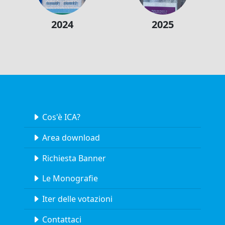
2024
2025
Cos'è ICA?
Area download
Richiesta Banner
Le Monografie
Iter delle votazioni
Contattaci