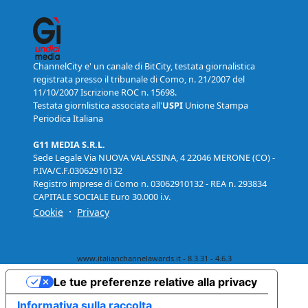
ChannelCity e' un canale di BitCity, testata giornalistica
registrata presso il tribunale di Como, n. 21/2007 del
11/10/2007 Iscrizione ROC n. 15698.
Testata giornlistica associata all'
USPI
Unione Stampa
Periodica Italiana
G11 MEDIA S.R.L.
Sede Legale Via NUOVA VALASSINA, 4 22046 MERONE (CO) -
P.IVA/C.F.03062910132
Registro imprese di Como n. 03062910132 - REA n. 293834
CAPITALE SOCIALE Euro 30.000 i.v.
·
Cookie
Privacy
www.italianchannelawards.it - 8.3.31 - 4.6.3
Le tue preferenze relative alla privacy
Informativa sulla raccolta