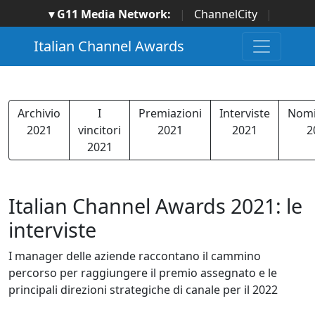
▾ G11 Media Network:
|
ChannelCity
|
ImpresaCity
|
SecurityOpenLab
|
Italian Channel
Italian Channel Awards
Awards
|
Italian Project Awards
|
Italian Security
Awards
|
...
Archivio
I
Premiazioni
Interviste
Nomi
2021
vincitori
2021
2021
2
2021
Italian Channel Awards 2021: le
interviste
I manager delle aziende raccontano il cammino
percorso per raggiungere il premio assegnato e le
principali direzioni strategiche di canale per il 2022