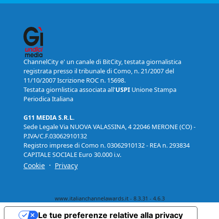
ChannelCity e' un canale di BitCity, testata giornalistica
registrata presso il tribunale di Como, n. 21/2007 del
11/10/2007 Iscrizione ROC n. 15698.
Testata giornlistica associata all'
USPI
Unione Stampa
Periodica Italiana
G11 MEDIA S.R.L.
Sede Legale Via NUOVA VALASSINA, 4 22046 MERONE (CO) -
P.IVA/C.F.03062910132
Registro imprese di Como n. 03062910132 - REA n. 293834
CAPITALE SOCIALE Euro 30.000 i.v.
·
Cookie
Privacy
www.italianchannelawards.it - 8.3.31 - 4.6.3
Le tue preferenze relative alla privacy