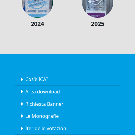
2024
2025
Cos'è ICA?
Area download
Richiesta Banner
Le Monografie
Iter delle votazioni