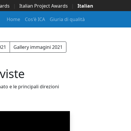
wards
|
Italian Project Awards
|
Italian
Home
Cos'è ICA
Giuria di qualità
021
Gallery immagini 2021
viste
o e le principali direzioni