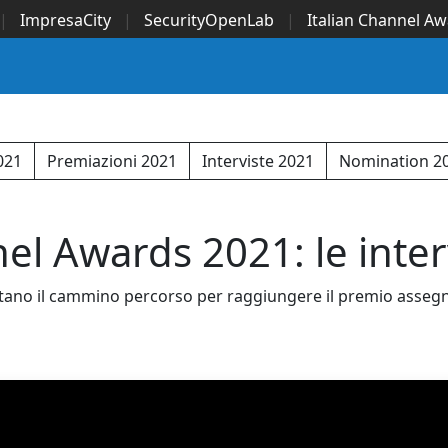
|
ImpresaCity
|
SecurityOpenLab
|
Italian Channel A
Security Awards
|
...
2021
Premiazioni 2021
Interviste 2021
Nomination 2
el Awards 2021: le inter
ano il cammino percorso per raggiungere il premio assegnat