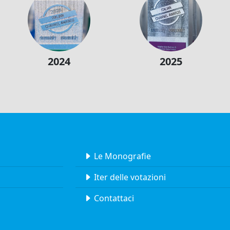
2024
2025
Le Monografie
Iter delle votazioni
Contattaci