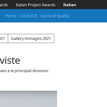
wards
|
Italian Project Awards
|
Italian
Home
Cos'è ICA
Giuria di qualità
021
Gallery immagini 2021
viste
o e le principali direzioni