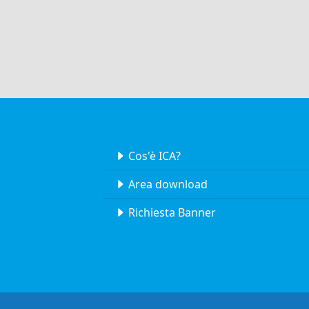
Cos'è ICA?
Area download
Richiesta Banner