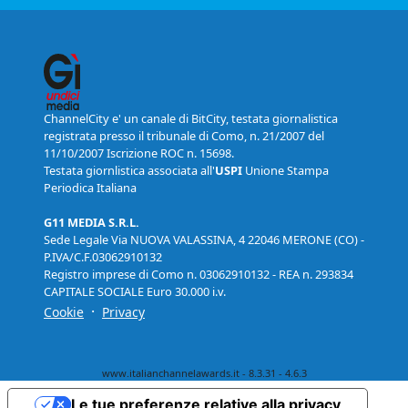
ChannelCity e' un canale di BitCity, testata giornalistica
registrata presso il tribunale di Como, n. 21/2007 del
11/10/2007 Iscrizione ROC n. 15698.
Testata giornlistica associata all'
USPI
Unione Stampa
Periodica Italiana
G11 MEDIA S.R.L.
Sede Legale Via NUOVA VALASSINA, 4 22046 MERONE (CO) -
P.IVA/C.F.03062910132
Registro imprese di Como n. 03062910132 - REA n. 293834
CAPITALE SOCIALE Euro 30.000 i.v.
·
Cookie
Privacy
www.italianchannelawards.it - 8.3.31 - 4.6.3
Le tue preferenze relative alla privacy