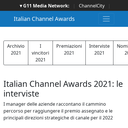
▾ G11 Media Network:
|
ChannelCity
|
ImpresaCity
|
SecurityOpenLab
|
Italian Channel
Italian Channel Awards
Awards
|
Italian Project Awards
|
Italian Security
Awards
|
...
Archivio
I
Premiazioni
Interviste
Nomi
2021
vincitori
2021
2021
2
2021
Italian Channel Awards 2021: le
interviste
I manager delle aziende raccontano il cammino
percorso per raggiungere il premio assegnato e le
principali direzioni strategiche di canale per il 2022