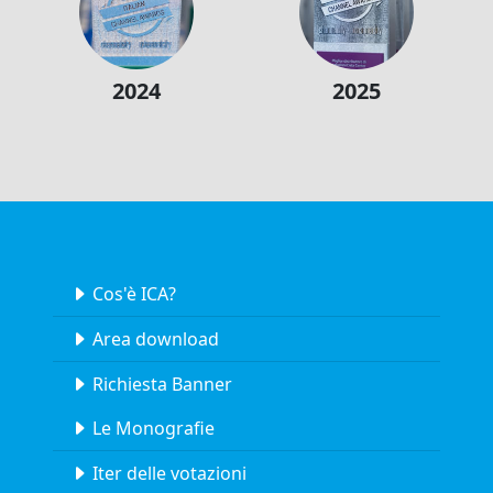
2024
2025
Cos'è ICA?
Area download
Richiesta Banner
Le Monografie
Iter delle votazioni