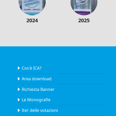
2024
2025
Cos'è ICA?
Area download
Richiesta Banner
Le Monografie
Iter delle votazioni