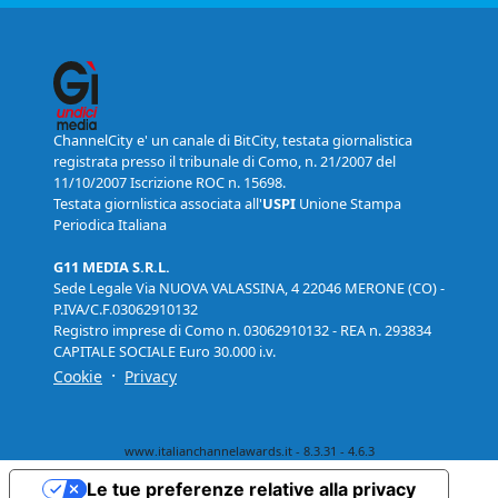
ChannelCity e' un canale di BitCity, testata giornalistica
registrata presso il tribunale di Como, n. 21/2007 del
11/10/2007 Iscrizione ROC n. 15698.
Testata giornlistica associata all'
USPI
Unione Stampa
Periodica Italiana
G11 MEDIA S.R.L.
Sede Legale Via NUOVA VALASSINA, 4 22046 MERONE (CO) -
P.IVA/C.F.03062910132
Registro imprese di Como n. 03062910132 - REA n. 293834
CAPITALE SOCIALE Euro 30.000 i.v.
·
Cookie
Privacy
www.italianchannelawards.it - 8.3.31 - 4.6.3
Le tue preferenze relative alla privacy