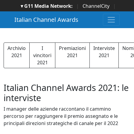
▾ G11 Media Network:
|
ChannelCity
|
ImpresaCity
|
SecurityOpenLab
|
Italian Channel
Italian Channel Awards
Awards
|
Italian Project Awards
|
Italian Security
Awards
|
...
Archivio
I
Premiazioni
Interviste
Nomi
2021
vincitori
2021
2021
2
2021
Italian Channel Awards 2021: le
interviste
I manager delle aziende raccontano il cammino
percorso per raggiungere il premio assegnato e le
principali direzioni strategiche di canale per il 2022