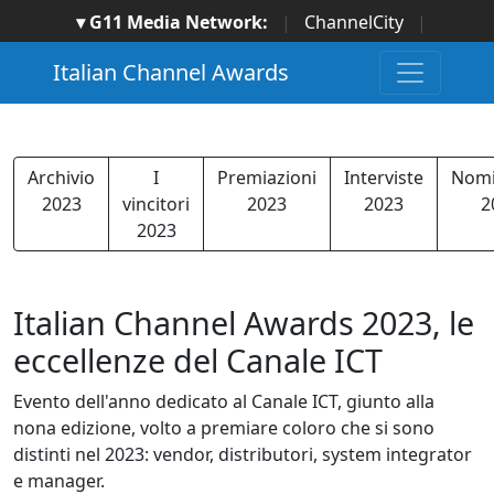
▾ G11 Media Network:
|
ChannelCity
|
ImpresaCity
|
SecurityOpenLab
|
Italian Channel
Italian Channel Awards
Awards
|
Italian Project Awards
|
Italian Security
Awards
|
...
Archivio
I
Premiazioni
Interviste
Nomi
2023
vincitori
2023
2023
2
2023
Italian Channel Awards 2023, le
eccellenze del Canale ICT
Evento dell'anno dedicato al Canale ICT, giunto alla
nona edizione, volto a premiare coloro che si sono
distinti nel 2023: vendor, distributori, system integrator
e manager.