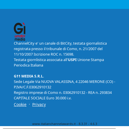
ChannelCity e' un canale di BitCity, testata giornalistica
registrata presso il tribunale di Como, n. 21/2007 del
11/10/2007 Iscrizione ROC n. 15698.
Testata giornlistica associata all'
USPI
Unione Stampa
Periodica Italiana
G11 MEDIA S.R.L.
Sede Legale Via NUOVA VALASSINA, 4 22046 MERONE (CO) -
P.IVA/C.F.03062910132
Registro imprese di Como n. 03062910132 - REA n. 293834
CAPITALE SOCIALE Euro 30.000 i.v.
·
Cookie
Privacy
www.italianchannelawards.it - 8.3.31 - 4.6.3