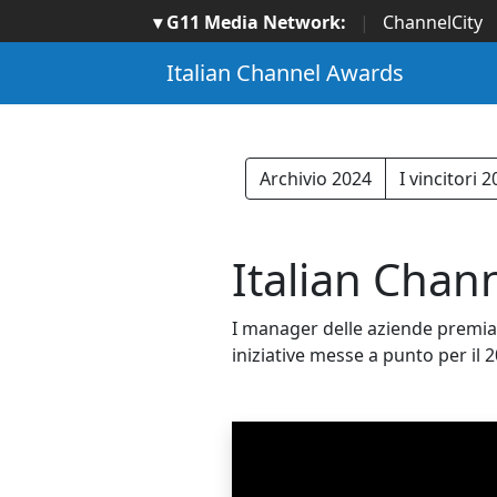
▾ G11 Media Network:
|
ChannelCity
Italian Channel Awards
Archivio 2024
I vincitori 
Italian Chann
I manager delle aziende premiat
iniziative messe a punto per il 