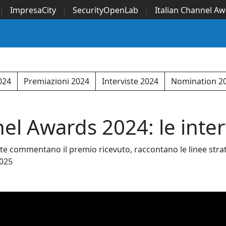
|
ImpresaCity
|
SecurityOpenLab
|
Italian Channel A
Security Awards
|
...
2024
Premiazioni 2024
Interviste 2024
Nomination 2
el Awards 2024: le inter
e commentano il premio ricevuto, raccontano le linee strateg
2025