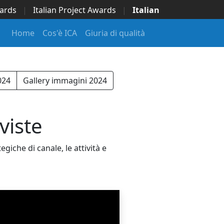
wards
|
Italian Project Awards
|
Italian
Home
Cos'è ICA
Giuria di qualità
024
Gallery immagini 2024
viste
iche di canale, le attività e