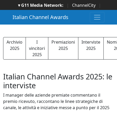
▾ G11 Media Network:
|
ChannelCity
|
ImpresaCity
|
SecurityOpenLab
|
Italian Channel
Italian Channel Awards
Awards
|
Italian Project Awards
|
Italian Security
Awards
|
...
Archivio
I
Premiazioni
Interviste
Nomi
2025
vincitori
2025
2025
2
2025
Italian Channel Awards 2025: le
interviste
I manager delle aziende premiate commentano il
premio ricevuto, raccontano le linee strategiche di
canale, le attività e iniziative messe a punto per il 2025