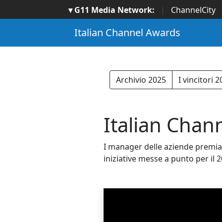
▾ G11 Media Network:
|
ChannelCity
Italian Channel Awards
Archivio 2025
I vincitori 
Italian Chann
I manager delle aziende premiat
iniziative messe a punto per il 