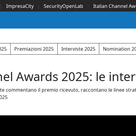
|
ImpresaCity
|
SecurityOpenLab
|
Italian Channel A
Security Awards
|
...
2025
Premiazioni 2025
Interviste 2025
Nomination 2
el Awards 2025: le inter
e commentano il premio ricevuto, raccontano le linee strateg
2025