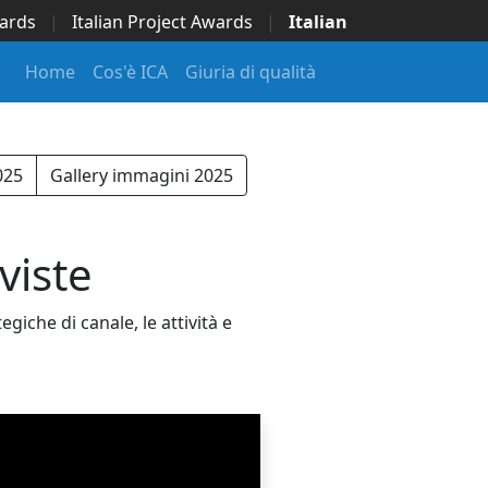
wards
|
Italian Project Awards
|
Italian
Home
Cos'è ICA
Giuria di qualità
025
Gallery immagini 2025
viste
iche di canale, le attività e