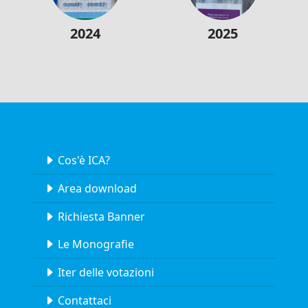
2024
2025
Cos'è ICA?
Area download
Richiesta Banner
Le Monografie
Iter delle votazioni
Contattaci