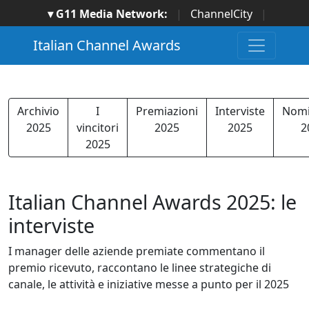
▾ G11 Media Network:
|
ChannelCity
|
ImpresaCity
|
SecurityOpenLab
|
Italian Channel
Italian Channel Awards
Awards
|
Italian Project Awards
|
Italian Security
Awards
|
...
Archivio
I
Premiazioni
Interviste
Nomi
2025
vincitori
2025
2025
2
2025
Italian Channel Awards 2025: le
interviste
I manager delle aziende premiate commentano il
premio ricevuto, raccontano le linee strategiche di
canale, le attività e iniziative messe a punto per il 2025