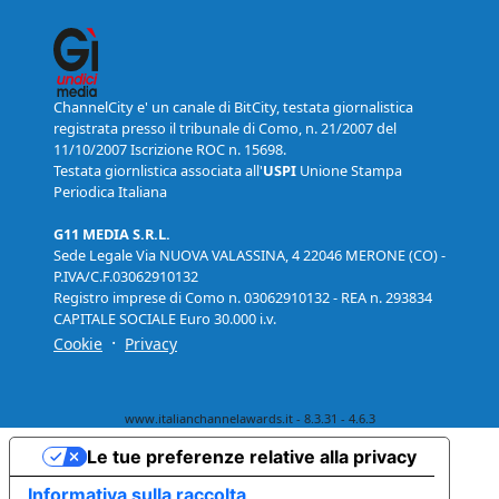
ChannelCity e' un canale di BitCity, testata giornalistica
registrata presso il tribunale di Como, n. 21/2007 del
11/10/2007 Iscrizione ROC n. 15698.
Testata giornlistica associata all'
USPI
Unione Stampa
Periodica Italiana
G11 MEDIA S.R.L.
Sede Legale Via NUOVA VALASSINA, 4 22046 MERONE (CO) -
P.IVA/C.F.03062910132
Registro imprese di Como n. 03062910132 - REA n. 293834
CAPITALE SOCIALE Euro 30.000 i.v.
·
Cookie
Privacy
www.italianchannelawards.it - 8.3.31 - 4.6.3
Le tue preferenze relative alla privacy
Informativa sulla raccolta